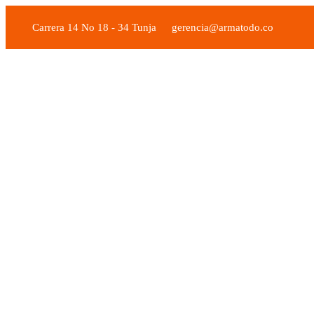
Carrera 14 No 18 - 34 Tunja
gerencia@armatodo.co
Nuestros Productos
Armatodo Tunja