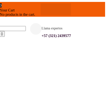
0
Your Cart
No products in the cart.
Llama expertos
+57 (321) 2439577