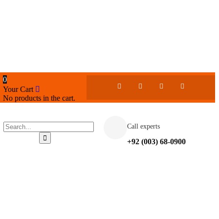
0
Your Cart
No products in the cart.
Call experts
+92 (003) 68-0900