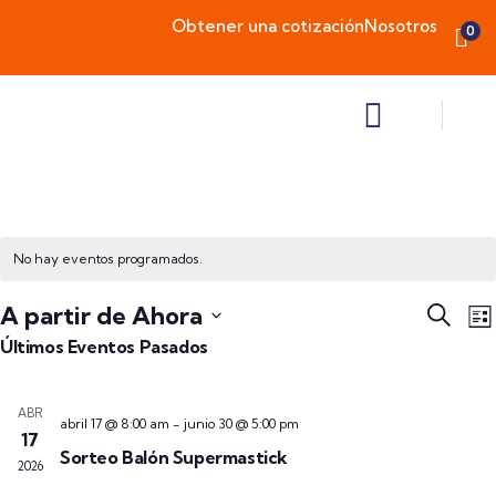
Obtener una cotización
Nosotros
0
No hay eventos programados.
Naveg
N
A partir de Ahora
Buscar
Lis
d
de
Seleccionar
Últimos Eventos Pasados
v
búsqu
fecha.
d
y
ABR
E
abril 17 @ 8:00 am
-
junio 30 @ 5:00 pm
vistas
17
Sorteo Balón Supermastick
de
2026